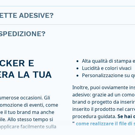
ETTE ADESIVE?
 SPEDIZIONE?
ICKER E
Alta qualità di stampa 
Lucidità e colori vivaci
ERA LA TUA
Personalizzazione su q
Inoltre, puoi ovviamente in
adesivo: grazie ad un com
umerose occasioni. Gli
brand o progetto da inserire
 promozione di eventi, come
inserito il prodotto nel carr
are il tuo brand ma anche
procedura guidata.
Se hai 
le. Allo stesso tempo si
"
come realizzare il file d
applicare facilmente sulla