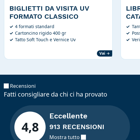
BIGLIETTI DA VISITA UV
LIB
FORMATO CLASSICO
CAT
4 formati standard
Tan
Cartoncino rigido 400 gr
Poss
Tatto Soft Touch e Vernice Uv
Veri
Vai →
Recensioni
Fatti consigliare da chi ci ha provato
Eccellente
4,8
913 RECENSIONI
Mostra tutto