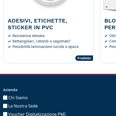
ADESIVI, ETICHETTE,
BLO
STICKER IN PVC
PER
Resistenza elevata
Ott
Rettangolari, rotondi o sagomati?
Com
Possibilità laminazione lucida o opaca
Poss
Prodotto
Azienda
Chi Siamo
La Nostra Sede
Voucher Digitalizzazione PMI