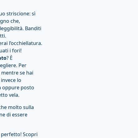
o striscione: sì
ogno che,
ggibilità. Banditi
ti.
rai l’occhiellatura.
ti i fori!
ato
? È
egliere. Per
r mentre se hai
 invece lo
ia oppure posto
tto vela.
che molto sulla
one di essere
 perfetto! Scopri