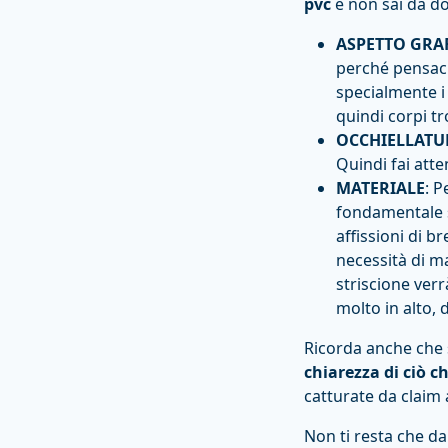
pvc
e non sai da do
ASPETTO GRA
perché pensaci
specialmente i 
quindi corpi tro
OCCHIELLATU
Quindi fai atte
MATERIALE
: P
fondamentale s
affissioni di b
necessità di ma
striscione ver
molto in alto, 
Ricorda anche che s
chiarezza di ciò ch
catturate da claim 
Non ti resta che da