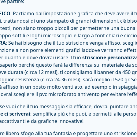
ve partire:
FICO
: Partiamo dall’impostazione grafica che deve avere il tu
, trattandosi di uno stampato di grandi dimensioni, c’è bis
testi, non siano troppo piccoli per permetterne una buona le
ppo sottili e loghi microscopici e largo a font chiari e cicciot
RA
: Se hai bisogno che il tuo striscione venga affisso, sceglie
nzione a non porre elementi grafici laddove verranno effettua
er quanto e dove dovrai usare il tuo
striscione personalizz
aperlo perché questo farà la differenza sul materiale da sc
reve durata (circa 12 mesi), ti consigliamo il banner da 450 g
ggior resistenza (circa 24-36 mesi), sarà meglio il 520 gr. Se
rà affisso in un posto molto ventilato, ad esempio in spiagg
dovrai scegliere il pvc microforato antivento per evitare l’effe
e vuoi che il tuo messaggio sia efficace, dovrai puntare an
e ci scriverai
: semplifica più che puoi, e permetti alle pers
accattivanti e da grafiche innovative!
re libero sfogo alla tua fantasia e progettare uno striscione