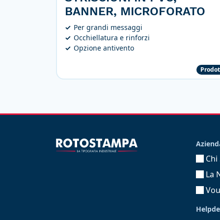
BANNER, MICROFORATO
Per grandi messaggi
Occhiellatura e rinforzi
Opzione antivento
Prodot
Aziend
Chi
La 
Vouc
Helpde