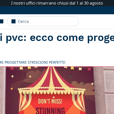
I nostri uffici rimarrano chiusi dal 1 al 30 agosto
i pvc: ecco come proget
ME PROGETTARE STRISCIONI PERFETTI!