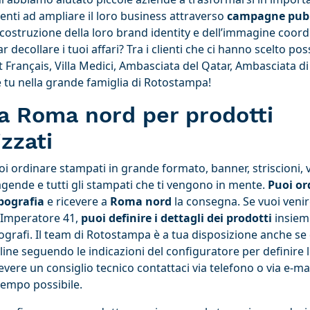
lienti ad ampliare il loro business attraverso
campagne pubbl
ostruzione della loro brand identity e dell’immagine coordi
r decollare i tuoi affari? Tra i clienti che ci hanno scelto p
 Français, Villa Medici, Ambasciata del Qatar, Ambasciata di
 tu nella grande famiglia di Rotostampa!
ia Roma nord per prodotti
zzati
 ordinare stampati in grande formato, banner, striscioni, v
 agende e tutti gli stampati che ti vengono in mente.
Puoi or
pografia
e ricevere a
Roma nord
la consegna. Se vuoi venire
o Imperatore 41,
puoi definire i dettagli dei prodotti
insiem
tipografi. Il team di Rotostampa è a tua disposizione anche se 
line seguendo le indicazioni del configuratore per definire 
evere un consiglio tecnico contattaci via telefono o via e-m
 tempo possibile.