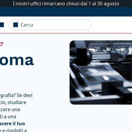
I nostri uffici rimarrano chiusi dal 1 al 30 agosto
A?
Roma
ografia? Se devi
cio, studiare
zzare una
ti a una
scere il tuo
 e rivolgiti a