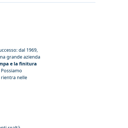
uccesso: dal 1969,
 una grande azienda
mpa e la finitura
. Possiamo
 rientra nelle
nti realtà,