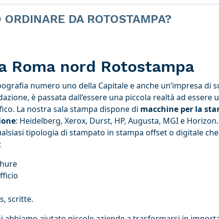
O ORDINARE DA ROTOSTAMPA?
ia Roma nord Rotostampa
pografia numero uno della Capitale e anche un’impresa di s
dazione, è passata dall’essere una piccola realtà ad essere
fico. La nostra sala stampa dispone di
macchine per la sta
ione
: Heidelberg, Xerox, Durst, HP, Augusta, MGI e Horizon
ualsiasi tipologia di stampato in stampa offset o digitale che
:
chure
ficio
s, scritte.
i abbiamo aiutato piccole aziende a trasformarsi in importa