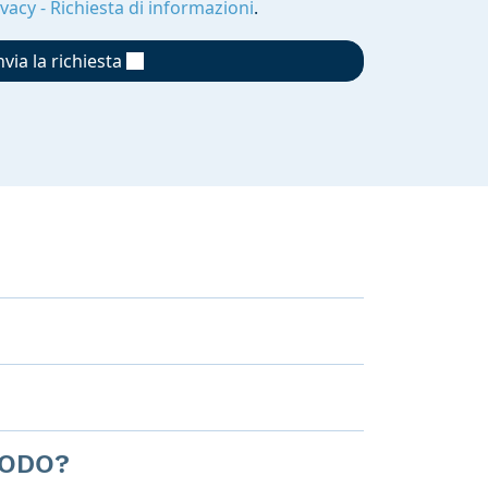
ivacy - Richiesta di informazioni
.
nvia la richiesta
MODO?