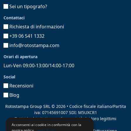
Sei un tipografo?
Contattaci
Richiesta di informazioni
+39 06 541 1332
info@rotostampa.com
Orari di apertura
Lun-Ven 09:00-13:00/14:00-17:00
Social
Recensioni
Blog
Rotostampa Group SRL
© 2026 • Codice fiscale italiano/Partita
iva: 07145691007 SDI: M5UXCR1
Tutti i loghi citati sono di proprietà dei loro legittimi
proprietari.
Acconsenti ai cookie in conformità con la
nostra policy.
Leggi di più
Azienda presente sul MEPA
adibita alla fatturazione