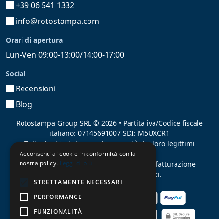
+39 06 541 1332
info@rotostampa.com
Orari di apertura
Lun-Ven 09:00-13:00/14:00-17:00
Social
Recensioni
Blog
Rotostampa Group SRL
© 2026 • Partita iva/Codice fiscale
italiano: 07145691007 SDI: M5UXCR1
Tutti i loghi citati sono di proprietà dei loro legittimi
proprietari.
Acconsenti ai cookie in conformità con la
nostra policy.
Leggi di più
Azienda presente sul MEPA
adibita alla fatturazione
elettronica per gli Enti pubblici.
STRETTAMENTE NECESSARI
PERFORMANCE
FUNZIONALITÀ