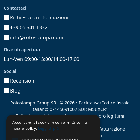
Contattaci
Richiesta di informazioni
+39 06 541 1332
info@rotostampa.com
Orari di apertura
Lun-Ven 09:00-13:00/14:00-17:00
Social
Recensioni
Blog
Rotostampa Group SRL
© 2026 • Partita iva/Codice fiscale
italiano: 07145691007 SDI: M5UXCR1
Tutti i loghi citati sono di proprietà dei loro legittimi
proprietari.
Acconsenti ai cookie in conformità con la
nostra policy.
Leggi di più
Azienda presente sul MEPA
adibita alla fatturazione
elettronica per gli Enti pubblici.