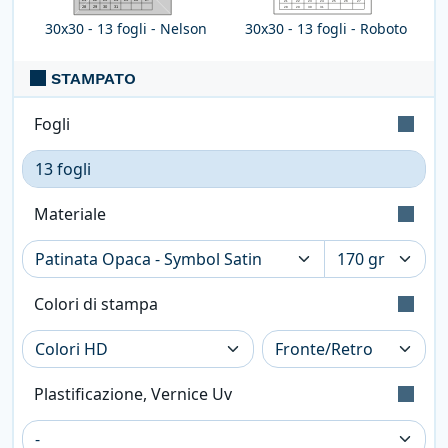
30x30 - 13 fogli - Nelson
30x30 - 13 fogli - Roboto
STAMPATO
Fogli
Indica il numero di fogli da stampare. Ogni foglio
contiene 2 pagine (facciate): la prima sul fronte; la
Materiale
seconda sul retro.
Colore: Bianco Polare (Iso: 121) - Tatto:
Liscio - Certificazione: Fsc
Colori di stampa
Superficie liscia su entrambi i lati con
finitura opaca. Produttore: Fedrigoni
Stampa a colori con metodo CMYK High
Definition (2400dpi). Eventuali pantoni
Plastificazione, Vernice Uv
lasciati nel file saranno convertiti
automaticamente.
Nobilita e proteggi il tuo prodotto aggiungendo la