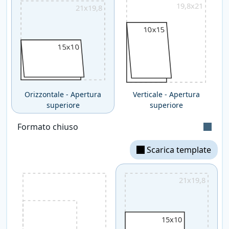
19,8x21
21x19,8
10x15
15x10
Orizzontale - Apertura
Verticale - Apertura
superiore
superiore
Formato chiuso
Scarica template
Dorsetto stimato: 2,81 mm
21x19,8
15x10