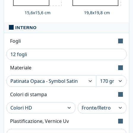
15,6x15,6 cm
19,8x19,8 cm
INTERNO
Fogli
Indica il numero di fogli da stampare. Ogni foglio
contiene 2 pagine (facciate): la prima sul fronte; la
Materiale
seconda sul retro.
Colore: Bianco Polare (Iso: 121) - Tatto:
Liscio - Certificazione: Fsc
Colori di stampa
Superficie liscia su entrambi i lati con
finitura opaca. Produttore: Fedrigoni
Stampa a colori con metodo CMYK High
Definition (2400dpi). Eventuali pantoni
Plastificazione, Vernice Uv
lasciati nel file saranno convertiti
automaticamente.