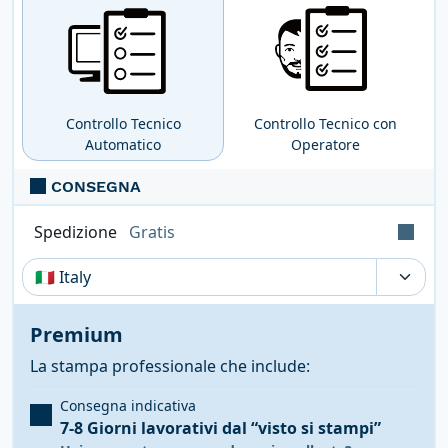
Verifica automatica e gratuita
per tutti i
file pdf: controllo delle dimensioni e dei
font; conversione nel profilo di stampa
CMYK se presenti metodi differenti (RGB,
Pantoni, etc ...).
Controllo Tecnico
Controllo Tecnico con
Automatico
Operatore
CONSEGNA
Spedizione
Gratis
Tempi, costi e tasse possono variare a seconda
della regione e dei prodotti nel carrello
Premium
La stampa professionale che include:
Consegna indicativa
7-8 Giorni lavorativi
dal “visto si stampi”