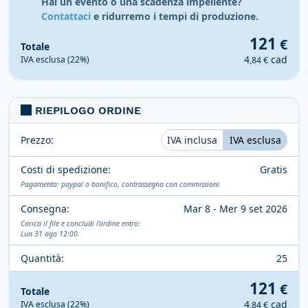
Hai un evento o una scadenza impellente?
Contattaci
e ridurremo i tempi di produzione.
121
€
Totale
4
cad
IVA esclusa (22%)
,84 €
RIEPILOGO ORDINE
Prezzo:
IVA inclusa
IVA esclusa
Costi di spedizione:
Gratis
Pagamento: paypal o bonifico, contrassegno con commissioni.
Consegna:
Mar 8 - Mer 9 set 2026
Carica il file e concludi l'ordine entro:
Lun 31 ago 12:00.
Quantità:
25
121
€
Totale
4
cad
IVA esclusa (22%)
,84 €