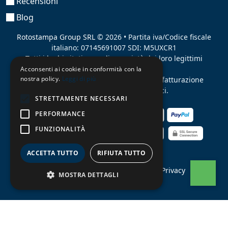
Recensioni
Blog
Rotostampa Group SRL
© 2026 • Partita iva/Codice fiscale
italiano: 07145691007 SDI: M5UXCR1
Tutti i loghi citati sono di proprietà dei loro legittimi
proprietari.
Acconsenti ai cookie in conformità con la
nostra policy.
Leggi di più
Azienda presente sul MEPA
adibita alla fatturazione
elettronica per gli Enti pubblici.
STRETTAMENTE NECESSARI
PERFORMANCE
FUNZIONALITÀ
ACCETTA TUTTO
RIFIUTA TUTTO
Contratti
•
Condizioni di pagamento
•
Privacy
MOSTRA DETTAGLI