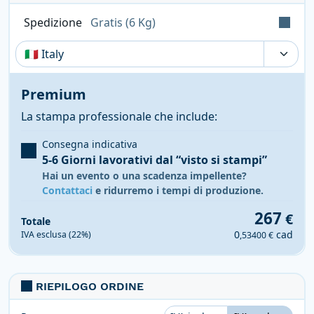
Spedizione
Gratis (6 Kg)
Tempi, costi e tasse possono variare a seconda
della regione e dei prodotti nel carrello
Premium
La stampa professionale che include:
Consegna indicativa
5-6 Giorni lavorativi
dal “visto si stampi”
Hai un evento o una scadenza impellente?
Contattaci
e ridurremo i tempi di produzione.
267
€
Totale
0
cad
IVA esclusa (22%)
,53400 €
RIEPILOGO ORDINE