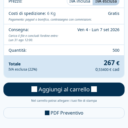
Prezzo:
IVA inclusa
IVA esclusa
Costi di spedizione:
6 Kg
Gratis
Pagamento: paypal o bonifico, contrassegno con commissioni.
Consegna:
Ven 4 - Lun 7 set 2026
Carica il file e concludi l'ordine entro:
Lun 31 ago 12:00.
Quantità:
500
267
€
Totale
0
cad
IVA esclusa (22%)
,53400 €
Aggiungi al carrello
Nel carrello potrai allegare i tuoi file di stampa
PDF Preventivo