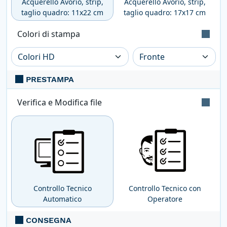
Acquerello Avorio, strip,
Acquerello Avorio, strip,
taglio quadro: 11x22 cm
taglio quadro: 17x17 cm
Colori di stampa
Stampa a colori con metodo CMYK High
Definition (2400dpi). Eventuali pantoni
PRESTAMPA
lasciati nel file saranno convertiti
automaticamente.
Verifica e Modifica file
Verifica automatica e gratuita
per tutti i
file pdf: controllo delle dimensioni e dei
font; conversione nel profilo di stampa
CMYK se presenti metodi differenti (RGB,
Pantoni, etc ...).
Controllo Tecnico
Controllo Tecnico con
Automatico
Operatore
CONSEGNA