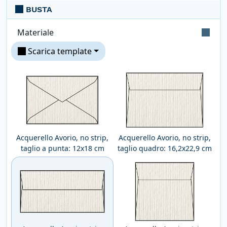
BUSTA
blu ed il rosso. Formato massimo 25x35 cm
Materiale
Scarica template
Carta naturale di pura cellulosa certificata
FSC. Superficie: goffrata con righe
parallele. Produttore: Fedrigoni
Acquerello Avorio, no strip,
Acquerello Avorio, no strip,
taglio a punta: 12x18 cm
taglio quadro: 16,2x22,9 cm