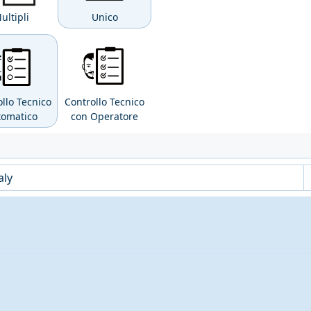
ultipli
Unico
richieste saranno prodotte dal file allegato
llo Tecnico
Controllo Tecnico
tomatico
con Operatore
i file pdf: controllo delle dimensioni e dei font;
 presenti metodi differenti (RGB, Pantoni, etc
...).
are a seconda della regione e dei prodotti nel carrello