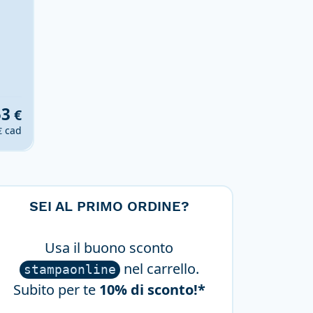
53
€
cad
€
SEI AL PRIMO ORDINE?
Usa il buono sconto
nel carrello.
stampaonline
Subito per te
10% di sconto!*