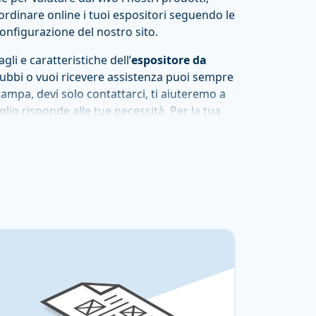
rdinare online i tuoi espositori seguendo le
configurazione del nostro sito.
gli e caratteristiche dell’
espositore da
 dubbi o vuoi ricevere assistenza puoi sempre
tampa, devi solo contattarci, ti aiuteremo a
lio risponde alle tue necessità. Per la tua
egli gli espositori da banco di Rotostampa!
iere Rotostampa per
espositori da banco a
a, affidabile, che ti assicura prodotti di
istenza che ti segue in ogni fase del progetto,
he fa al caso tuo. Ordinare degli espositori
 significa poter contare anche su altri