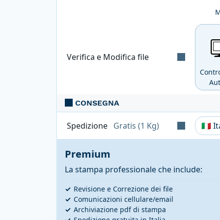
M
File di stampa singolo: tutte le copie 
Verifica e Modifica file
Contro
Au
CONSEGNA
Verifica automatica e gratuita
per tutti 
conversione nel profilo di stampa CMYK se
Spedizione
Gratis (1 Kg)
Tempi, costi e tasse possono vari
Premium
La stampa professionale che include:
Revisione e Correzione dei file
Comunicazioni cellulare/email
Archiviazione pdf di stampa
Spedizione gratuita in Italia