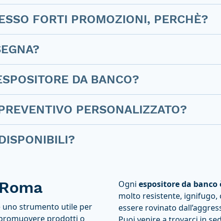
SPESSO FORTI PROMOZIONI, PERCHÈ?
SEGNA?
ESPOSITORE DA BANCO?
 PREVENTIVO PERSONALIZZATO?
DISPONIBILI?
 Roma
Ogni
espositore da banco è
molto resistente, ignifugo, 
 uno strumento utile per
essere rovinato dall’aggress
r promuovere prodotti o
Puoi venire a trovarci in sed