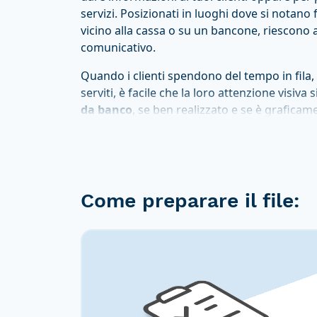
servizi. Posizionati in luoghi dove si notan
vicino alla cassa o su un bancone, riescono 
comunicativo.
Quando i clienti spendono del tempo in fil
serviti, è facile che la loro attenzione visiva 
da banco
, se ben realizzato e se è graficam
Gli
espositori da banco
possono rivelarsi util
occasioni, a seconda delle esigenze trovano 
ristorante o di una tavola calda, in bar o far
pubblici o in studi professionali. Nell’ambito
Come preparare il file:
si rivelano preziosi alleati per dare informazi
Stampa espositori d
Rotostampa
Un
espositore da banco
è un potente strum
comunicazione. Grazie alla struttura leggera 