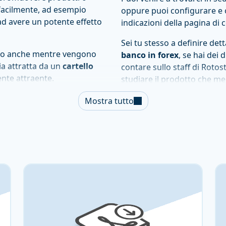
o facilmente, ad esempio
oppure puoi configurare e o
ad avere un potente effetto
indicazioni della pagina di 
Sei tu stesso a definire detta
a, o anche mentre vengono
banco in forex
, se hai dei
sia attratta da un
cartello
contare sullo staff di Rotos
ente attraente.
studiare il prodotto che meg
comunicazione aziendale, sc
i in più contesti e in più
Mostra tutto
impiego sui tavoli di un
Perché scegl
macie, banche, in uffici
la stampa di 
 di fiere, congressi o eventi
oni agli intervenuti.
Roma
a banco con
Se cerchi una tipografia seri
qualità e un servizio di ass
Rotostampa è la soluzione c
ento di marketing e di
da banco presso Rotostampa
e versatile realizzata in
vantaggi: