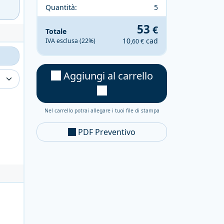
Quantità:
5
53
€
Totale
10
cad
IVA esclusa (22%)
,60 €
Aggiungi al carrello
Nel carrello potrai allegare i tuoi file di stampa
PDF Preventivo